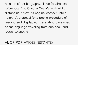
notation of her biography. “Love for airplanes”
references Ana Cristina Cesar’s work while
distancing it from its original context, into a
library. A proposal for a poetic procedure of
reading and displacing, translating passioned
about language traveling from one book and
reader to another.
AMOR POR AVIÕES (ESTANTE)
2021 - 2022
92cm x 180cm x 50cm
Impressão sobre estante de ferro
A imagem do padrão impresso na estante cita
a capa da publicação de 1979 de Ana Cristina
Cesar, “Correspondência Completa”. A frase,
impressa em inglês e português, inscreve-se
em sua prática de tradução e viagens. É um
notação de sua biografia.
“Amor por aviões”
faz referência à obra de Ana Cristina Cesar
enquanto a desloca de seu contexto original
para o da biblioteca. Propõe um procedimento
poético de ler e deslocar, traduzir movido pela